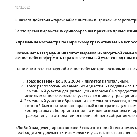
16.12.2022
С начала действия «гаражной амнистии» в Прикамье зарегистри
За это время выработана единообразная практика применения 
Управление Росреестра по Пермскому краю отвечает на вопрос
Восемь лет назад муниципалитет выделил многодетной семье з
амнистией» и оформить гараж и земельный участок под ним в 
Напомним, что «гаражной амнистией» можно воспользоваться,
Гараж возведен до 30.12.2004 и является капитальным.
Гараж расположен на земельном участке, находящемся в 
Земельный участок для размещения гаража был предостав
использование земельного участка возникло у гражданин
Земельный участок образован из земельного участка, пр
которой был организован гаражный кооператив, для разме
кооператива либо организации по иным основаниям и гар
гражданину на основании решения общего собрания члено
«Любой владелец гаража вправе бесплатно приобрести земельн
необходимые документы и земельный участок не ограничен в 