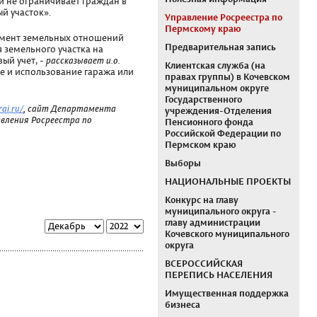
и не ограничивает граждан в
й участок».
Управление Росреестра по
Пермскому краю
амент земельных отношений
Предварительная запись
 земельного участка на
ый учет, -
рассказывает и.о.
Клиентская служба (на
 и использование гаража или
правах группы) в Кочевском
муниципальном округе
Государственного
ai.ru/
, сайт Департамента
учреждения-Отделения
авления Росреестра по
Пенсионного фонда
Российской Федерации по
Пермском краю
Выборы
НАЦИОНАЛЬНЫЕ ПРОЕКТЫ
Конкурс на главу
муниципального округа -
главу администрации
Кочевского муниципального
округа
ВСЕРОССИЙСКАЯ
ПЕРЕПИСЬ НАСЕЛЕНИЯ
Имущественная поддержка
бизнеса