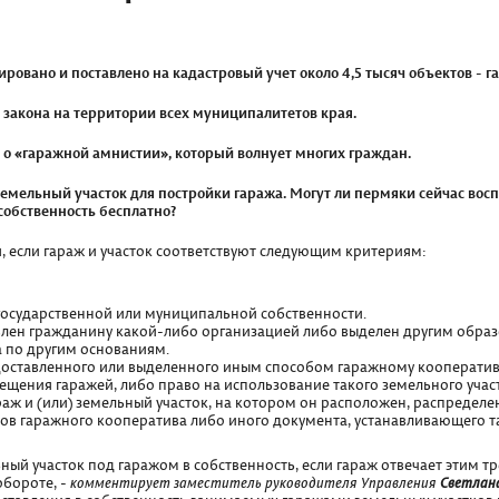
ровано и поставлено на кадастровый учет около 4,5 тысяч объектов - г
закона на территории всех муниципалитетов края.
 о «гаражной амнистии», который волнует многих граждан.
емельный участок для постройки гаража. Могут ли пермяки сейчас вос
собственность бесплатно?
 если гараж и участок соответствуют следующим критериям:
государственной или муниципальной собственности.
лен гражданину какой-либо организацией либо выделен другим образо
а по другим основаниям.
едоставленного или выделенного иным способом гаражному кооператив
щения гаражей, либо право на использование такого земельного участ
аж и (или) земельный участок, на котором он расположен, распредел
в гаражного кооператива либо иного документа, устанавливающего т
ый участок под гаражом в собственность, если гараж отвечает этим тр
обороте, -
комментирует заместитель руководителя Управления
Светлан