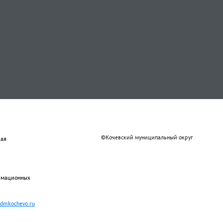
©Кочевский муниципальный округ
рая
ормационных
admkochevo.ru