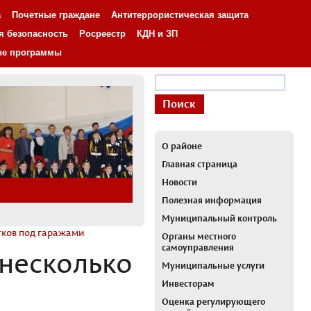
а
Почетные граждане
Антитеррористическая защита
я безопасность
Росреестр
КДН и ЗП
ые программы
О районе
Главная страница
Новости
Полезная информация
Муниципальный контроль
тков под гаражами
Органы местного
самоуправления
 несколько
Муниципальные услуги
Инвесторам
Оценка регулирующего