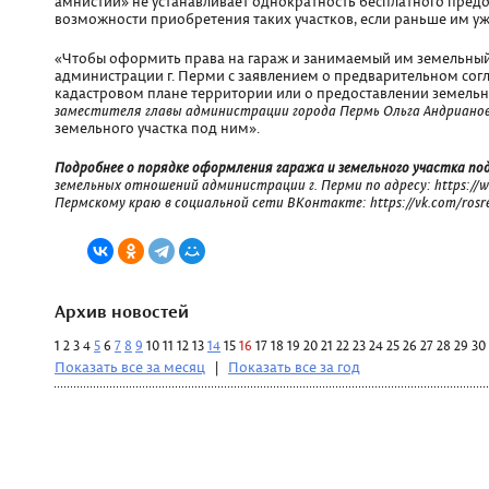
амнистии» не устанавливает однократность бесплатного предо
возможности приобретения таких участков, если раньше им уж
«Чтобы оформить права на гараж и занимаемый им земельный
администрации г. Перми с заявлением о предварительном согл
кадастровом плане территории или о предоставлении земельног
заместителя главы администрации города Пермь Ольга Андрианов
земельного участка под ним».
Подробнее о порядке оформления гаража и земельного участка под
земельных отношений администрации г. Перми по адресу: https://ww
Пермскому краю в социальной сети ВКонтакте: https://vk.com/rosre
Архив новостей
1
2
3
4
5
6
7
8
9
10
11
12
13
14
15
16
17
18
19
20
21
22
23
24
25
26
27
28
29
30
Показать все за месяц
|
Показать все за год