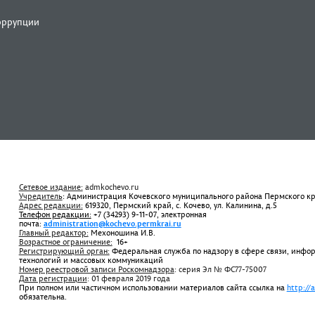
оррупции
Сетевое издание:
admkochevo.ru
Учредитель
: Администрация Кочевского муниципального района Пермского к
Адрес редакции:
619320, Пермский край, с. Кочево, ул. Калинина, д.5
Телефон редакции:
+7 (34293) 9-11-07, электронная
почта:
administration@kochevo.permkrai.ru
Главный редактор:
Мехоношина И.В.
Возрастное ограничение:
16+
Регистрирующий орган:
Федеральная служба по надзору в сфере связи, инф
технологий и массовых коммуникаций
Номер реестровой записи Роскомнадзора
: серия Эл № ФС77-75007
Дата регистрации
: 01 февраля 2019 года
При полном или частичном использовании материалов сайта ссылка на
http://
обязательна.