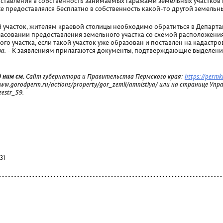
ставления в собственность занимаемых гаражами земельных участков 
е предоставлялся бесплатно в собственность какой-то другой земельны
 участок, жителям краевой столицы необходимо обратиться в Департ
асовании предоставления земельного участка со схемой расположения
о участка, если такой участок уже образован и поставлен на кадастров
а.
- К заявлениям прилагаются документы, подтверждающие выделение
 ним см.
Сайт губернатора и Правительства Пермского края:
https://permkr
w.gorodperm.ru/actions/property/gor_zemli/amnistiya/ или на странице Упр
estr_59.
31