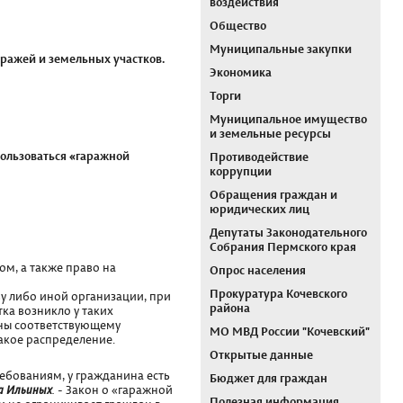
воздействия
Общество
Муниципальные закупки
аражей и земельных участков.
Экономика
Торги
Муниципальное имущество
и земельные ресурсы
пользоваться «гаражной
Противодействие
коррупции
Обращения граждан и
юридических лиц
Депутаты Законодательного
Собрания Пермского края
м, а также право на
Опрос населения
Прокуратура Кочевского
у либо иной организации, при
района
ка возникло у таких
ены соответствующему
МО МВД России "Кочевский"
акое распределение.
Открытые данные
ебованиям, у гражданина есть
Бюджет для граждан
а Ильиных
.
- Закон о «гаражной
Полезная информация