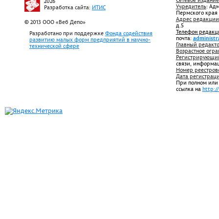
Сетевое издание
2026
Учредитель
: Ад
Разработка сайта:
ИТИС
Пермского края
Адрес редакции
© 2013 ООО «Веб Депо»
д.5
Телефон редакц
Разработано при поддержке
Фонда содействия
почта:
administr
развитию малых форм предприятий в научно-
Главный редакто
технической сфере
Возрастное огра
Регистрирующий
связи, информа
Номер реестров
Дата регистрац
При полном или
ссылка на
http:/