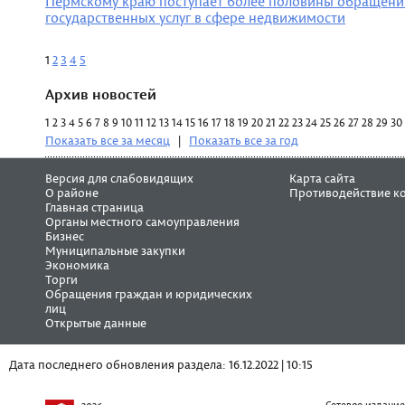
Пермскому краю поступает более половины обращени
государственных услуг в сфере недвижимости
1
2
3
4
5
Архив новостей
1
2
3
4
5
6
7
8
9
10
11
12
13
14
15
16
17
18
19
20
21
22
23
24
25
26
27
28
29
30
Показать все за месяц
|
Показать все за год
Версия для слабовидящих
Карта сайта
О районе
Противодействие к
Главная страница
Органы местного самоуправления
Бизнес
Муниципальные закупки
Экономика
Торги
Обращения граждан и юридических
лиц
Открытые данные
Дата последнего обновления раздела: 16.12.2022 | 10:15