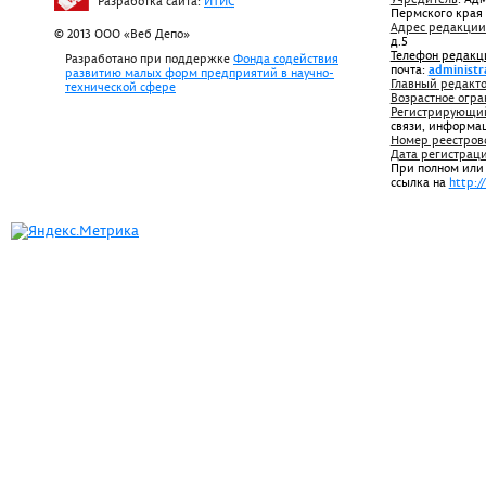
Разработка сайта:
ИТИС
Пермского края
Адрес редакции
© 2013 ООО «Веб Депо»
д.5
Телефон редакц
Разработано при поддержке
Фонда содействия
почта:
administr
развитию малых форм предприятий в научно-
Главный редакто
технической сфере
Возрастное огра
Регистрирующий
связи, информа
Номер реестров
Дата регистрац
При полном или
ссылка на
http:/