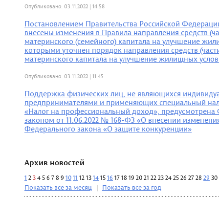
Опубликовано: 03.11.2022 | 14:58
Постановлением Правительства Российской Федерации 
внесены изменения в Правила направления средств (ча
материнского (семейного) капитала на улучшение жил
которыми уточнен порядок направления средств (части
материнского капитала на улучшение жилищных услов
Опубликовано: 03.11.2022 | 11:45
Поддержка физических лиц, не являющихся индивид
предпринимателями и применяющих специальный на
«Налог на профессиональный доход», предусмотрена
законом от 11.06.2022 № 168-ФЗ «О внесении изменения
Федерального закона «О защите конкуренции»
Архив новостей
1
2
3
4
5
6
7
8
9
10
11
12
13
14
15
16
17
18
19
20
21
22
23
24
25
26
27
28
29
30
Показать все за месяц
|
Показать все за год