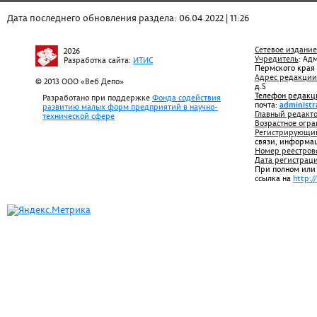
Дата последнего обновления раздела: 06.04.2022 | 11:26
Сетевое издание
2026
Учредитель
: Ад
Разработка сайта:
ИТИС
Пермского края
Адрес редакции
© 2013 ООО «Веб Депо»
д.5
Телефон редакц
Разработано при поддержке
Фонда содействия
почта:
administr
развитию малых форм предприятий в научно-
Главный редакто
технической сфере
Возрастное огра
Регистрирующий
связи, информа
Номер реестров
Дата регистрац
При полном или
ссылка на
http:/