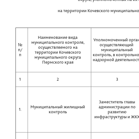
на территории Кочевского муниципально
Наименование вида
Уполномоченный орган
муниципального контроля,
№
осуществляющий
осуществляемого на
п/
муниципальный
территории Кочевского
п
контроль, в контрольн
муниципального округа
надзорной деятельнос
Пермского края
1
2
3
Заместитель главы
Муниципальный жилищный
администрации по
1.
контроль
развитию
инфраструктуры и ЖК