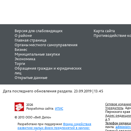
Версия для слабовидящих
Карта сайта
О районе
Противодействие к
Главная страница
Органы местного самоуправления
Бизнес
Муниципальные закупки
Экономика
Торги
Обращения граждан и юридических
лиц
Открытые данные
Дата последнего обновления раздела: 23.09.2019 | 13:45
Сетевое издание
2026
Учредитель
: Ад
Разработка сайта:
ИТИС
Пермского края
Адрес редакции
© 2013 ООО «Веб Депо»
д.5
Телефон редакц
Разработано при поддержке
Фонда содействия
почта:
administr
развитию малых форм предприятий в научно-
Главный редакто