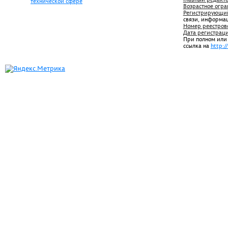
технической сфере
Возрастное огра
Регистрирующий
связи, информа
Номер реестров
Дата регистрац
При полном или
ссылка на
http:/