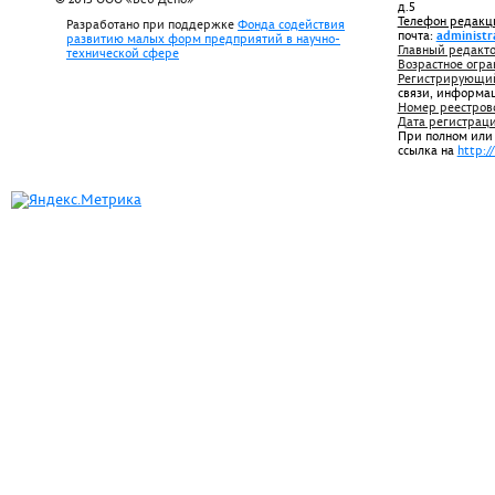
д.5
Телефон редакц
Разработано при поддержке
Фонда содействия
почта:
administr
развитию малых форм предприятий в научно-
Главный редакто
технической сфере
Возрастное огра
Регистрирующий
связи, информа
Номер реестров
Дата регистрац
При полном или
ссылка на
http:/