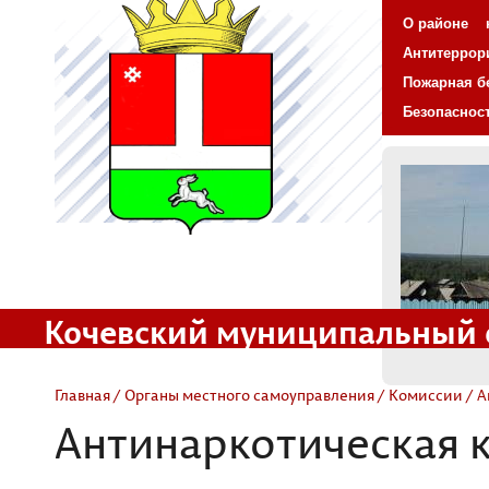
О районе
Антитеррор
Пожарная б
Безопаснос
Кочевский муниципальный 
Официальный сайт
Главная
/
Органы местного самоуправления
/
Комиссии
/ А
Антинаркотическая 