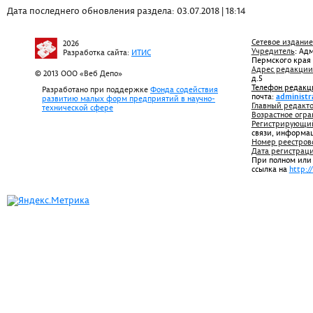
Дата последнего обновления раздела: 03.07.2018 | 18:14
Сетевое издание
2026
Учредитель
: Ад
Разработка сайта:
ИТИС
Пермского края
Адрес редакции
© 2013 ООО «Веб Депо»
д.5
Телефон редакц
Разработано при поддержке
Фонда содействия
почта:
administr
развитию малых форм предприятий в научно-
Главный редакто
технической сфере
Возрастное огра
Регистрирующий
связи, информа
Номер реестров
Дата регистрац
При полном или
ссылка на
http:/