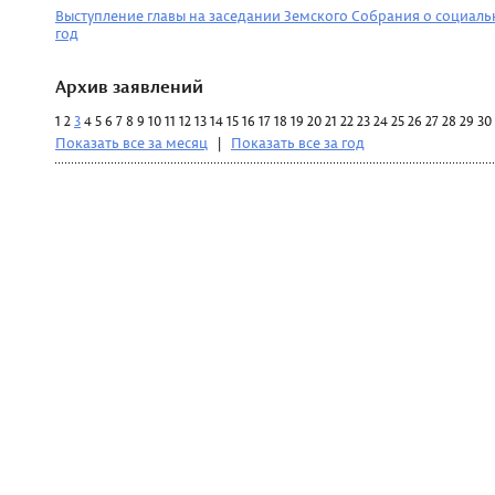
Выступление главы на заседании Земского Собрания о социаль
год
Архив заявлений
1
2
3
4
5
6
7
8
9
10
11
12
13
14
15
16
17
18
19
20
21
22
23
24
25
26
27
28
29
30
Показать все за месяц
|
Показать все за год