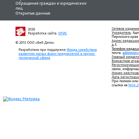
Обращения граждан и юридических
лиц
Открытые данные
Сетевое издание
2026
Учредитель
: Ад
Разработка сайта:
ИТИС
Пермского края
Адрес редакции
© 2013 ООО «Веб Депо»
д.5
Телефон редакц
Разработано при поддержке
Фонда содействия
почта:
administr
развитию малых форм предприятий в научно-
Главный редакто
технической сфере
Возрастное огра
Регистрирующий
связи, информа
Номер реестров
Дата регистрац
При полном или
ссылка на
http:/