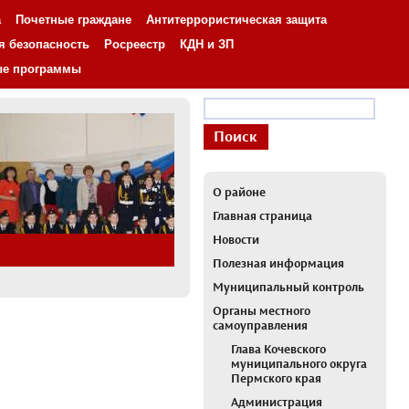
а
Почетные граждане
Антитеррористическая защита
я безопасность
Росреестр
КДН и ЗП
ые программы
О районе
Главная страница
Новости
Полезная информация
Муниципальный контроль
Органы местного
самоуправления
Глава Кочевского
муниципального округа
Пермского края
Администрация