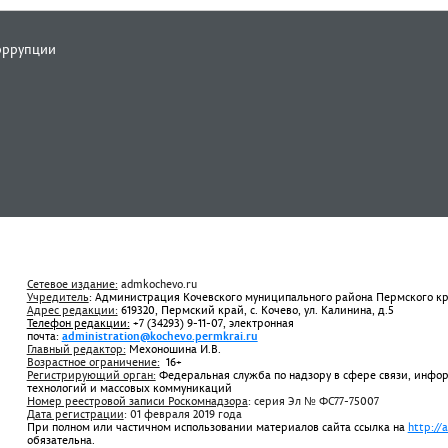
оррупции
Сетевое издание:
admkochevo.ru
Учредитель
: Администрация Кочевского муниципального района Пермского к
Адрес редакции:
619320, Пермский край, с. Кочево, ул. Калинина, д.5
Телефон редакции:
+7 (34293) 9-11-07, электронная
почта:
administration@kochevo.permkrai.ru
Главный редактор:
Мехоношина И.В.
Возрастное ограничение:
16+
Регистрирующий орган:
Федеральная служба по надзору в сфере связи, инф
технологий и массовых коммуникаций
Номер реестровой записи Роскомнадзора
: серия Эл № ФС77-75007
Дата регистрации
: 01 февраля 2019 года
При полном или частичном использовании материалов сайта ссылка на
http://
обязательна.