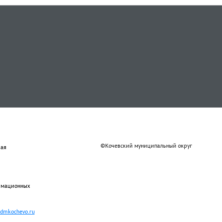
©Кочевский муниципальный округ
рая
ормационных
admkochevo.ru