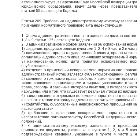
автономного округа, в Верховном Суде Российской Федерации гр
юридического образования, ведут дела через представите
статьей 55 настоящего Кодекса.
Статья 209. Требования к административному исковому заявлени
признании нормативного правового акта недействующим
1. Форма административного искового заявления должна соотв
1, 8 и 9 статьи 125 настоящего Кодекса.
2. В административном исковом заявлении об оспаривании норма
1) сведения, предусмотренные пунктами 1, 2, 4 и 8 части 2 и час
2) наименование органа государственной власти, органа местно
организации, должностного лица, принявших оспариваемый норм
3) наименование, номер, дата принятия оспариваемого норм
опубликования;
4) сведения о применении оспариваемого нормативного правовог
административный истец является субъектом отношений, регули
5) сведения о том, какие права, свободы и законные интересы л
такого заявления организациями и лицами, указанными в частя
права, свободы и законные интересы иных лиц, в интересах кот
нарушены, или о том, что существует реальная угроза их наруше
6) наименование и отдельные положения нормативного правово
и на соответствие которому надлежит проверить оспариваемый н
7) ходатайства, обусловленные невозможностью приобщения как
настоящей статьи;
8) требование о признании оспариваемого нормативного 
несоответствие законодательству Российской Федерации всего
положений.
3. К административному исковому заявлению о признании
прилагаются документы, указанные в пунктах 1, 2, 4 и 5 час
подтверждающие сведения, указанные в пункте 4 части 2 н