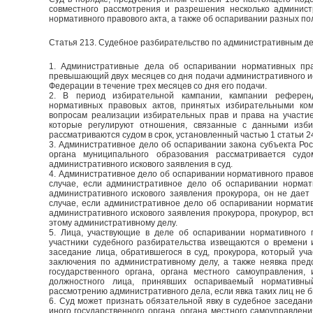
совместного рассмотрения и разрешения несколько админист
нормативного правового акта, а также об оспаривании разных по
Статья 213. Судебное разбирательство по административным д
1. Административные дела об оспаривании нормативных пра
превышающий двух месяцев со дня подачи административного и
Федерации в течение трех месяцев со дня его подачи.
2. В период избирательной кампании, кампании референ
нормативных правовых актов, принятых избирательными ко
вопросам реализации избирательных прав и права на участи
которые регулируют отношения, связанные с данными изби
рассматриваются судом в срок, установленный частью 1 статьи 2
3. Административное дело об оспаривании закона субъекта Ро
органа муниципального образования рассматривается суд
административного искового заявления в суд.
4. Административное дело об оспаривании нормативного правово
случае, если административное дело об оспаривании нормат
административного искового заявления прокурора, он не дает
случае, если административное дело об оспаривании норматив
административного искового заявления прокурора, прокурор, вс
этому административному делу.
5. Лица, участвующие в деле об оспаривании нормативного п
участники судебного разбирательства извещаются о времени 
заседание лица, обратившегося в суд, прокурора, который уч
заключения по административному делу, а также неявка предс
государственного органа, органа местного самоуправления,
должностного лица, принявших оспариваемый нормативны
рассмотрению административного дела, если явка таких лиц не 
6. Суд может признать обязательной явку в судебное заседани
иного государственного органа, органа местного самоуправлени