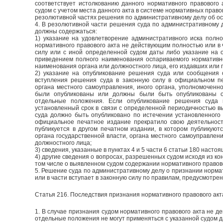
соответствует истолкованию данного нормативного правового
судом с учетом места данного акта в системе нормативных правов
резолютивной частях решения по административному делу об ос
4. В резолютивной части решения суда по административному 
должны содержаться:
1) указание на удовлетворение административного иска полн
нормативного правового акта не действующим полностью или в 
силу или с иной определенной судом даты либо указание на о
приведением полного наименования оспариваемого нормативно
наименования органа или должностного лица, его издавших или 
2) указание на опубликование решения суда или сообщения 
вступления решения суда в законную силу в официальном пе
органа местного самоуправления, иного органа, уполномоченн
были опубликованы или должны были быть опубликованы о
отдельные положения. Если опубликование решения суда
установленный срок в связи с определенной периодичностью в
суда должно быть опубликовано по истечении установленного
официальное печатное издание прекратило свою деятельност
публикуется в другом печатном издании, в котором публикую
органа государственной власти, органа местного самоуправлени
должностного лица;
3) сведения, указанные в пунктах 4 и 5 части 6 статьи 180 настоя
4) другие сведения о вопросах, разрешенных судом исходя из ко
том числе о выявленном судом содержании нормативного правово
5. Решение суда по административному делу о признании норма
или в части вступает в законную силу по правилам, предусмотре
Статья 216. Последствия признания нормативного правового акт
1. В случае признания судом нормативного правового акта не де
отдельные положения не могут применяться с указанной судом д