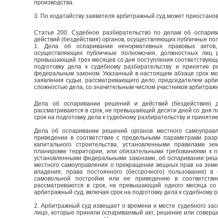
производства.
3. По ходатайству заявителя арбитражный суд может приостанов
Статья 200. Судебное разбирательство по делам об оспарив
действий (бездействия) органов, осуществляющих публичные по
1. Дела об оспаривании ненормативных правовых актов,
осуществляющих публичные полномочия, должностных лиц р
превышающий трех месяцев со дня поступления соответствующе
подготовку дела к судебному разбирательству и принятие р
федеральным законом. Указанный в настоящем абзаце срок мо
заявления судьи, рассматривающего дело, председателем арби
сложностью дела, со значительным числом участников арбитражн
Дела об оспаривании решений и действий (бездействия) 
рассматриваются в срок, не превышающий десяти дней со дня п
срок на подготовку дела к судебному разбирательству и приняти
Дела об оспаривании решений органов местного самоуправ
приведении в соответствие с предельными параметрами разре
капитального строительства, установленными правилами зе
планировке территории, или обязательными требованиями к п
установленными федеральными законами, об оспаривании реше
местного самоуправления о прекращении вещных прав на земе
владения, права постоянного (бессрочного) пользования) в
самовольной постройки или ее приведению в соответств
рассматриваются в срок, не превышающий одного месяца со 
арбитражный суд, включая срок на подготовку дела к судебному 
2. Арбитражный суд извещает о времени и месте судебного зас
лицо, которые приняли оспариваемый акт, решение или соверш