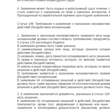
не отнесено к компетенции других судов.
4. Заявление может быть подано в арбитражный суд в течение тр
стало известно о нарушении их прав и законных интересов, 
Пропущенный по уважительной причине срок подачи заявления м
Статья 199. Требования к заявлению о признании ненормативн
действий (бездействия) незаконными
1. Заявление о признании ненормативного правового акта нед
незаконными должно соответствовать требованиям, предусмотрен
3 статьи 125 настоящего Кодекса.
В заявлении должны быть также указаны:
1) наименование органа или лица, которые приняли оспар
действия (бездействие);
2) название, номер, дата принятия оспариваемого акта, решения
3) права и законные интересы, которые, по мнению заявите
действием (бездействием);
4) законы и иные нормативные правовые акты, которым, по мнен
решение и действие (бездействие);
5) требование заявителя о признании ненормативного правов
(бездействия) незаконными.
В заявлении об оспаривании решений и действий (бездействи
должны быть также указаны сведения об исполнительном докумен
решения и действия (бездействие) указанного должностного лиц
2. К заявлению прилагаются документы, указанные в статье 126
акта, решения.
К заявлению об оспаривании решений и действий (бездействи
прилагаются, кроме того, уведомление о вручении или иные
заявления и необходимых доказательств указанному должно