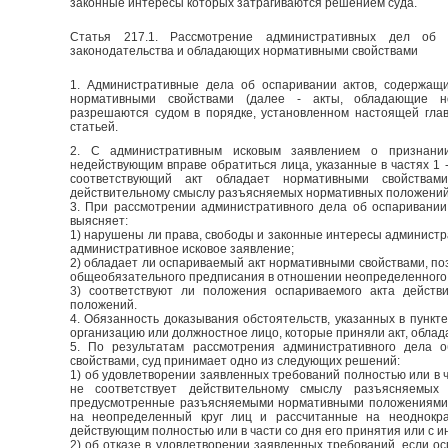
законные интересы которых затрагиваются решением суда.
Статья 217.1. Рассмотрение административных дел об 
законодательства и обладающих нормативными свойствами
1. Административные дела об оспаривании актов, содержащ
нормативными свойствами (далее - акты, обладающие но
разрешаются судом в порядке, установленном настоящей гла
статьей.
2. С административным исковым заявлением о признании
недействующим вправе обратиться лица, указанные в частях 1 -
соответствующий акт обладает нормативными свойства
действительному смыслу разъясняемых нормативных положений
3. При рассмотрении административного дела об оспаривании
выясняет:
1) нарушены ли права, свободы и законные интересы администра
административное исковое заявление;
2) обладает ли оспариваемый акт нормативными свойствами, по
общеобязательного предписания в отношении неопределенного 
3) соответствуют ли положения оспариваемого акта дейст
положений.
4. Обязанность доказывания обстоятельств, указанных в пункте
организацию или должностное лицо, которые приняли акт, обла
5. По результатам рассмотрения административного дела 
свойствами, суд принимает одно из следующих решений:
1) об удовлетворении заявленных требований полностью или в ч
не соответствует действительному смыслу разъясняемых
предусмотренные разъясняемыми нормативными положениями
на неопределенный круг лиц и рассчитанные на неоднокра
действующим полностью или в части со дня его принятия или с 
2) об отказе в удовлетворении заявленных требований, если о