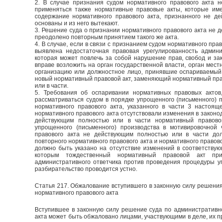
2. В случае признания судом нормативного правового акта 
применяться также нормативные правовые акты, которые им
содержание нормативного правового акта, признанного не д
основаны и из него вытекают.
3. Решение суда о признании нормативного правового акта не 
преодолено повторным принятием такого же акта.
4. В случае, если в связи с признанием судом нормативного пра
выявлена недостаточная правовая урегулированность админ
которая может повлечь за собой нарушение прав, свобод и за
вправе возложить на орган государственной власти, орган мест
организацию или должностное лицо, принявшие оспариваемый 
новый нормативный правовой акт, заменяющий нормативный пра
или в части.
5. Требования об оспаривании нормативных правовых актов,
рассматриваться судом в порядке упрощенного (письменного) 
нормативного правового акта, указанного в части 3 настоящ
нормативного правового акта отсутствовали изменения в законо
действующим полностью или в части нормативный правово
упрощенного (письменного) производства в мотивировочной
правового акта не действующим полностью или в части до
повторного нормативного правового акта и нормативного правов
должно быть указано на отсутствие изменений в соответствую
которым тождественный нормативный правовой акт пр
административного ответчика против проведения процедуры у
разбирательство проводится устно.
Статья 217. Обжалование вступившего в законную силу решени
нормативного правового акта
Вступившее в законную силу решение суда по административн
акта может быть обжаловано лицами, участвующими в деле, их п