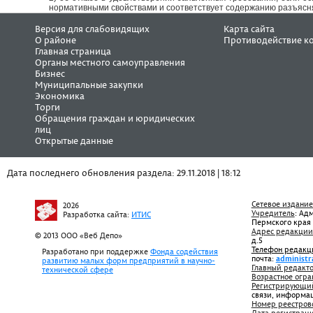
нормативными свойствами и соответствует содержанию разъяс
Версия для слабовидящих
Карта сайта
О районе
Противодействие к
Главная страница
Органы местного самоуправления
Бизнес
Муниципальные закупки
Экономика
Торги
Обращения граждан и юридических
лиц
Открытые данные
Дата последнего обновления раздела: 29.11.2018 | 18:12
Сетевое издание
2026
Учредитель
: Ад
Разработка сайта:
ИТИС
Пермского края
Адрес редакции
© 2013 ООО «Веб Депо»
д.5
Телефон редакц
Разработано при поддержке
Фонда содействия
почта:
administr
развитию малых форм предприятий в научно-
Главный редакто
технической сфере
Возрастное огра
Регистрирующий
связи, информа
Номер реестров