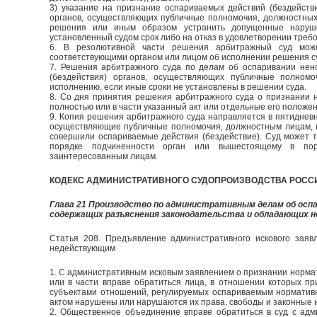
3) указание на признание оспариваемых действий (бездейств
органов, осуществляющих публичные полномочия, должностных
решения или иным образом устранить допущенные наруше
установленный судом срок либо на отказ в удовлетворении требо
6. В резолютивной части решения арбитражный суд може
соответствующими органом или лицом об исполнении решения с
7. Решения арбитражного суда по делам об оспаривании нен
(бездействия) органов, осуществляющих публичные полном
исполнению, если иные сроки не установлены в решении суда.
8. Со дня принятия решения арбитражного суда о признании 
полностью или в части указанный акт или отдельные его положе
9. Копия решения арбитражного суда направляется в пятидневны
осуществляющие публичные полномочия, должностным лицам, 
совершили оспариваемые действия (бездействие). Суд может 
порядке подчиненности орган или вышестоящему в поря
заинтересованным лицам.
КОДЕКС АДМИНИСТРАТИВНОГО СУДОПРОИЗВОДСТВА РОСС
Глава 21 Производство по административным делам об осп
содержащих разъяснения законодательства и обладающих
Статья 208. Предъявление административного искового заяв
недействующим
1. С административным исковым заявлением о признании норма
или в части вправе обратиться лица, в отношении которых пр
субъектами отношений, регулируемых оспариваемым нормативн
актом нарушены или нарушаются их права, свободы и законные 
2. Общественное объединение вправе обратиться в суд с ад