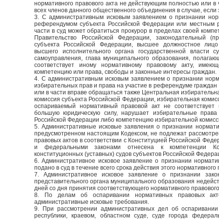
нормативного правового акта не действующим полностью или в ч
всех членов данного общественного объединения в случае, есл
3. С административным исковым заявлением о признании норм
референдумом субъекта Российской Федерации или местным 
части в суд может обратиться прокурор в пределах своей компе
Правительство Российской Федерации, законодательный (пр
субъекта Российской Федерации, высшее должностное лицо
высшего исполнительного органа государственной власти су
самоуправления, глава муниципального образования, полагаю
соответствует иному нормативному правовому акту, имею
компетенцию или права, свободы и законные интересы граждан.
4. С административным исковым заявлением о признании норм
избирательных прав и права на участие в референдуме гражда
или в части вправе обращаться также Центральная избирательн
комиссия субъекта Российской Федерации, избирательная комис
оспариваемый нормативный правовой акт не соответствует
большую юридическую силу, нарушает избирательные права
Российской Федерации либо компетенцию избирательной комисс
5. Административные исковые заявления о признании нормати
предусмотренном настоящим Кодексом, не подлежат рассмотрен
правовых актов в соответствии с Конституцией Российской Фе
и федеральными законами отнесена к компетенции Кон
конституционных (уставных) судов субъектов Российской Федера
6. Административное исковое заявление о признании нормати
подано в суд в течение всего срока действия этого нормативного 
7. Административное исковое заявление о признании зако
представительного органа муниципального образования недейст
дней со дня принятия соответствующего нормативного правового
8. По делам об оспаривании нормативных правовых акт
административные исковые требования.
9. При рассмотрении административных дел об оспаривании
республики, краевом, областном суде, суде города федерал