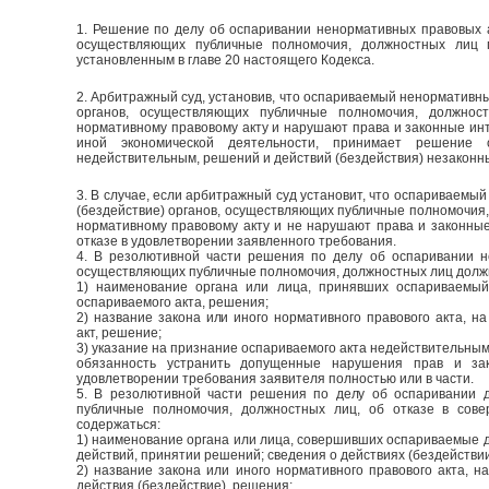
1. Решение по делу об оспаривании ненормативных правовых а
осуществляющих публичные полномочия, должностных лиц 
установленным в главе 20 настоящего Кодекса.
2. Арбитражный суд, установив, что оспариваемый ненормативны
органов, осуществляющих публичные полномочия, должнос
нормативному правовому акту и нарушают права и законные ин
иной экономической деятельности, принимает решение 
недействительным, решений и действий (бездействия) незаконн
3. В случае, если арбитражный суд установит, что оспариваемы
(бездействие) органов, осуществляющих публичные полномочия,
нормативному правовому акту и не нарушают права и законны
отказе в удовлетворении заявленного требования.
4. В резолютивной части решения по делу об оспаривании н
осуществляющих публичные полномочия, должностных лиц долж
1) наименование органа или лица, принявших оспариваемый 
оспариваемого акта, решения;
2) название закона или иного нормативного правового акта, 
акт, решение;
3) указание на признание оспариваемого акта недействительным
обязанность устранить допущенные нарушения прав и за
удовлетворении требования заявителя полностью или в части.
5. В резолютивной части решения по делу об оспаривании д
публичные полномочия, должностных лиц, об отказе в сов
содержаться:
1) наименование органа или лица, совершивших оспариваемые д
действий, принятии решений; сведения о действиях (бездействии
2) название закона или иного нормативного правового акта, 
действия (бездействие), решения;