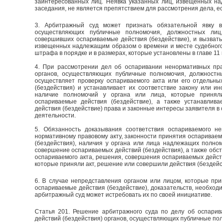
заинтересованных лиц. Неявка указанных лиц, извещенных н
заседания, не является препятствием для рассмотрения дела, ес
3. Арбитражный суд может признать обязательной явку в
осуществляющих публичные полномочия, должностных лиц
совершивших оспариваемые действия (бездействие), и вызвать
извещенных надлежащим образом о времени и месте судебного
штрафа в порядке и в размерах, которые установлены в главе 11
4. При рассмотрении дел об оспаривании ненормативных пра
органов, осуществляющих публичные полномочия, должност
осуществляет проверку оспариваемого акта или его отдельн
(бездействия) и устанавливает их соответствие закону или и
наличие полномочий у органа или лица, которые принял
оспариваемые действия (бездействие), а также устанавлив
действия (бездействие) права и законные интересы заявителя в
деятельности.
5. Обязанность доказывания соответствия оспариваемого не
нормативному правовому акту, законности принятия оспаривае
(бездействия), наличия у органа или лица надлежащих полно
совершение оспариваемых действий (бездействия), а также обс
оспариваемого акта, решения, совершения оспариваемых действи
которые приняли акт, решение или совершили действия (бездейс
6. В случае непредставления органом или лицом, которые пр
оспариваемые действия (бездействие), доказательств, необхо
арбитражный суд может истребовать их по своей инициативе.
Статья 201. Решение арбитражного суда по делу об оспарив
действий (бездействия) органов, осуществляющих публичные по