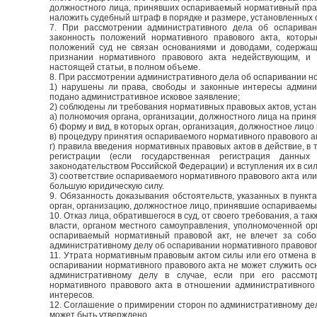
должностного лица, принявших оспариваемый нормативный право
наложить судебный штраф в порядке и размере, установленных с
7. При рассмотрении административного дела об оспариван
законность положений нормативного правового акта, которы
положений суд не связан основаниями и доводами, содержащ
признании нормативного правового акта недействующим, и 
настоящей статьи, в полном объеме.
8. При рассмотрении административного дела об оспаривании но
1) нарушены ли права, свободы и законные интересы админис
подано административное исковое заявление;
2) соблюдены ли требования нормативных правовых актов, уста
а) полномочия органа, организации, должностного лица на прин
б) форму и вид, в которых орган, организация, должностное лиц
в) процедуру принятия оспариваемого нормативного правового а
г) правила введения нормативных правовых актов в действие, в 
регистрации (если государственная регистрация данных
законодательством Российской Федерации) и вступления их в сил
3) соответствие оспариваемого нормативного правового акта ил
большую юридическую силу.
9. Обязанность доказывания обстоятельств, указанных в пункта
орган, организацию, должностное лицо, принявшие оспариваемы
10. Отказ лица, обратившегося в суд, от своего требования, а т
власти, органом местного самоуправления, уполномоченной о
оспариваемый нормативный правовой акт, не влечет за собо
административному делу об оспаривании нормативного правовог
11. Утрата нормативным правовым актом силы или его отмена 
оспаривании нормативного правового акта не может служить о
административному делу в случае, если при его рассмот
нормативного правового акта в отношении административного
интересов.
12. Соглашение о примирении сторон по административному дел
может быть утверждено.