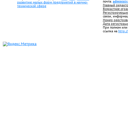
почта:
administr
развитию малых форм предприятий в научно-
Главный редакто
технической сфере
Возрастное огра
Регистрирующий
связи, информа
Номер реестров
Дата регистрац
При полном или
ссылка на
http:/