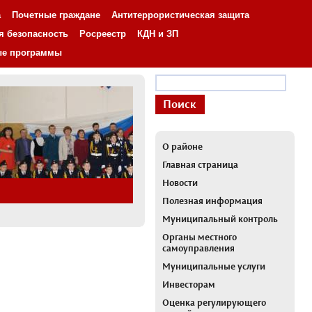
а
Почетные граждане
Антитеррористическая защита
я безопасность
Росреестр
КДН и ЗП
ые программы
О районе
Главная страница
Новости
Полезная информация
Муниципальный контроль
Органы местного
самоуправления
Муниципальные услуги
Инвесторам
Оценка регулирующего