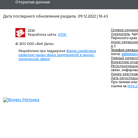
Открытые данные
Дата последнего обновления раздела: 09.12.2022 | 16:43
Сетевое издание
2026
Учредитель
: Ад
Разработка сайта:
ИТИС
Пермского края
Адрес редакции
© 2013 ООО «Веб Депо»
д.5
Телефон редакц
Разработано при поддержке
Фонда содействия
почта:
administr
развитию малых форм предприятий в научно-
Главный редакто
технической сфере
Возрастное огра
Регистрирующий
связи, информа
Номер реестров
Дата регистрац
При полном или
ссылка на
http:/