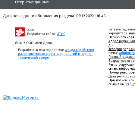
Открытые данные
Дата последнего обновления раздела: 09.12.2022 | 16:43
Сетевое издание
2026
Учредитель
: Ад
Разработка сайта:
ИТИС
Пермского края
Адрес редакции
© 2013 ООО «Веб Депо»
д.5
Телефон редакц
Разработано при поддержке
Фонда содействия
почта:
administr
развитию малых форм предприятий в научно-
Главный редакто
технической сфере
Возрастное огра
Регистрирующий
связи, информа
Номер реестров
Дата регистрац
При полном или
ссылка на
http:/