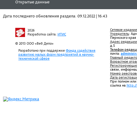
Открытые данные
Дата последнего обновления раздела: 09.12.2022 | 16:43
Сетевое издание
2026
Учредитель
: Ад
Разработка сайта:
ИТИС
Пермского края
Адрес редакции
© 2013 ООО «Веб Депо»
д.5
Телефон редакц
Разработано при поддержке
Фонда содействия
почта:
administr
развитию малых форм предприятий в научно-
Главный редакто
технической сфере
Возрастное огра
Регистрирующий
связи, информа
Номер реестров
Дата регистрац
При полном или
ссылка на
http:/