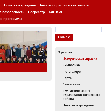
а
Почетные граждане
Антитеррористическая защита
я безопасность
Росреестр
КДН и ЗП
ые программы
О районе
Историческая справка
Символика
Фотогалерея
Карты
Статистика
к 95-летию со дня
образования Кочевского
района
Почетные граждане