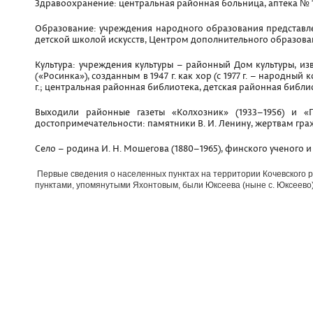
Здравоохранение: центральная районная больница, аптека № 1
Образование: учреждения народного образования представле
детской школой искусств, Центром дополнительного образова
Культура: учреждения культуры – районный Дом культуры, 
(«Росинка»), созданным в 1947 г. как хор (с 1977 г. – народ
г.; центральная районная библиотека, детская районная библи
Выходили районные газеты «Колхозник» (1933–1956) и «Пу
достопримечательности: памятники В. И. Ленину, жертвам граж
Село – родина И. Н. Мошегова (1880–1965), финского ученого и
Первые сведения о населенных пунктах на территории Кочевского р
пунктами, упомянутыми Яхонтовым, были Юксеева (ныне с. Юксеево)