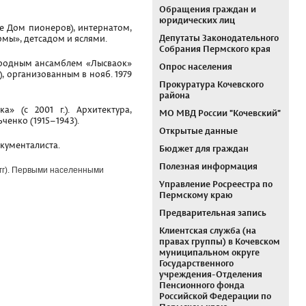
Обращения граждан и
юридических лиц
е Дом пионеров), интернатом,
Депутаты Законодательного
мы», детсадом и яслями.
Собрания Пермского края
народным ансамблем «Лысваок»
Опрос населения
, организованным в нояб. 1979
Прокуратура Кочевского
района
» (с 2001 г.). Архитектура,
МО МВД России "Кочевский"
ченко (1915–1943).
Открытые данные
окументалиста.
Бюджет для граждан
Полезная информация
4гг). Первыми населенными
Управление Росреестра по
Пермскому краю
Предварительная запись
Клиентская служба (на
правах группы) в Кочевском
муниципальном округе
Государственного
учреждения-Отделения
Пенсионного фонда
Российской Федерации по