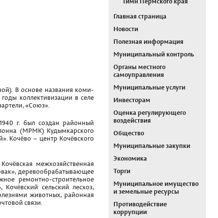
Гимн Пермского края
Главная страница
Новости
Полезная информация
Муниципальный контроль
Органы местного
самоуправления
Муниципальные услуги
ой). В основе названия коми-
В годы коллективизации в селе
Инвесторам
озартели, «Союз».
Оценка регулирующего
воздействия
 1940 г. был создан районный
олонна (МРМК) Кудымкарского
Общество
й». Кочёво – центр Кочёвского
Муниципальные закупки
Экономика
 Кочёвская межхозяйственная
Торги
овак», деревообрабатывающее
жное ремонтно-строительное
Муниципальное имущество
 Кочёвский сельский лесхоз,
и земельные ресурсы
болезнями животных, районная
чтовой связи.
Противодействие
коррупции