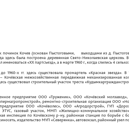
как починок Кочев (основан Пыстоговыми, выходцами из д. Пыстогов
огда здесь была построена деревянная Свято-Николаевская церковь. 
л именоваться «XX партсъезд», а в марте 1960 г., когда слились 4 сельх
 до 1960-х гг. здесь существовала промартель «Красная звезда». В
ка – Кочёвская межхозяйственная передвижная механизированная к
 здесь существовал строительный участок треста «Кудымкаргражданстро
венное предприятие ООО «Труженик», ООО «Кочёвский молзавод»,
пермагропромстрой», ремонтно-строительная организация ООО «Н
 предприятие ООО «Кочёволес», ООО «Агродорстрой», ГУП «Доро
о ЭТУС, газовый участок, ММП «Жилищно-коммунальное хозяйство»,
ная инспекция по Кочёвскому р-ну, районная станция по борьбе с 
иносеть, издательство МУП «Северянка», автовокзал, районный узел по