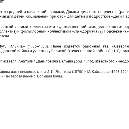
01.
ны средней и начальной школами, Домом детского творчества (ране
ния для детей, социальным приютом для детей и подростков «Дети Пар
известный своими коллективами художественной самодеятельности: 
ный коллектив) и фольклорным коллективом «Лымдорчача» («Подснежник»)
отека.
ть Ильича» (1956–1959). Ныне издается районная газ. «Северянка
данской войны и участнику Великой Отечественной войны Л. Н. Даниль
 писателя; Анатолия Даниловича Балуева (род. 1946), известного кинод
айона дают писцовые книги И. И. Яхонтова (1579г) и М. Кайсарова (1623-162
 и Нестерова (ныне с. Большая Коча).