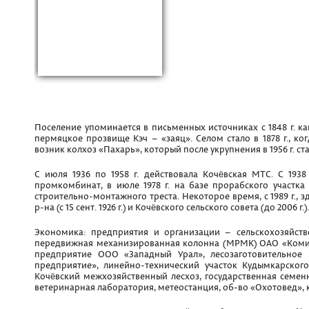
Поселение упоминается в письменных источниках с 1848 г. 
пермяцкое прозвище Кэч – «заяц». Селом стало в 1878 г., к
возник колхоз «Пахарь», который после укрупнения в 1956 г. ста
С июля 1936 по 1958 г. действовала Кочёвская МТС. С 1938
промкомбинат, в июле 1978 г. на базе прорабского участ
строительно-монтажного треста. Некоторое время, с 1989 г.,
р-на (с 15 сент. 1926 г.) и Кочёвского сельского совета (до 2006 г.).
Экономика: предприятия и организации – сельскохозяйст
передвижная механизированная колонна (МРМК) ОАО «Коми
предприятие ООО «Западный Урал», лесозаготовительное
предприятие», линейно-технический участок Кудымкарског
Кочёвский межхозяйственный лесхоз, государственная семен
ветеринарная лаборатория, метеостанция, об-во «Охотовед», к