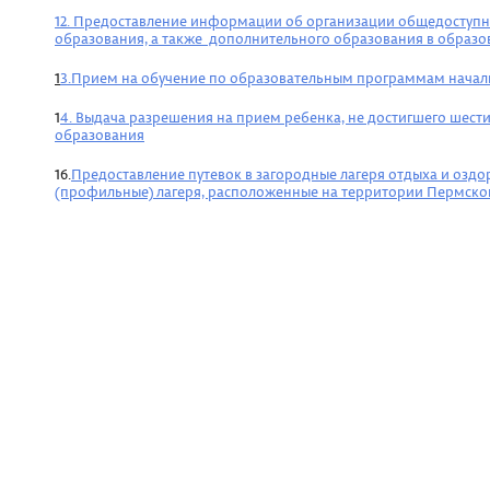
12. Предоставление информации об организации общедоступног
образования, а также дополнительного образования в образо
1
3.Прием на обучение по образовательным программам началь
1
4. Выдача разрешения на прием ребенка, не достигшего шест
образования
16.
Предоставление путевок в загородные лагеря отдыха и оздо
(профильные) лагеря, расположенные на территории Пермско