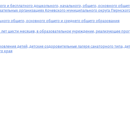
о и бесплатного дошкольного, начального, общего, основного общего
вательных организациях Кочевского муниципального округа Пермског
ного общего, основного общего и среднего общего образования
и лет шести месяцев, в образовательное учреждение, реализующее пр
ровления детей, детские оздоровительные лагеря санаторного типа, д
го края