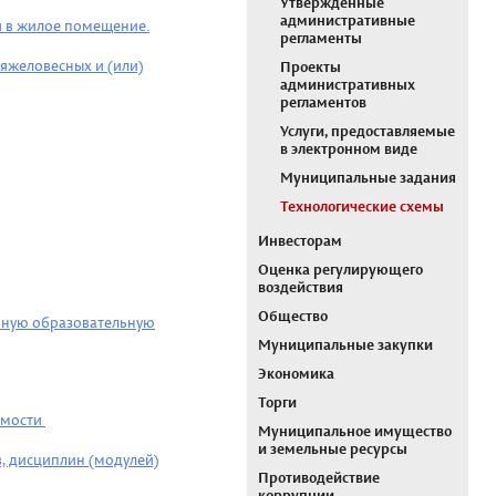
Утвержденные
административные
я в жилое помещение.
регламенты
яжеловесных и (или)
Проекты
административных
регламентов
Услуги, предоставляемые
в электронном виде
Муниципальные задания
Технологические схемы
Инвесторам
Оценка регулирующего
воздействия
Общество
овную образовательную
Муниципальные закупки
Экономика
Торги
емости
Муниципальное имущество
и земельные ресурсы
, дисциплин (модулей)
Противодействие