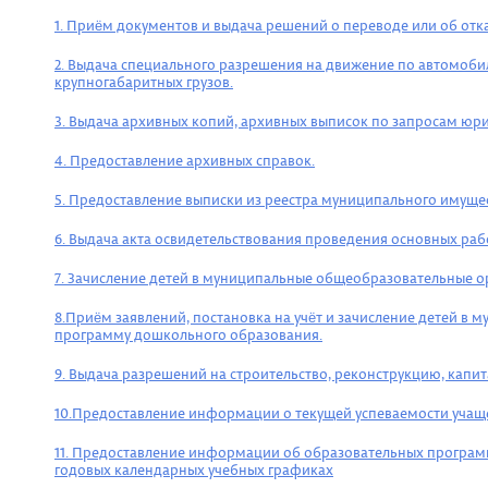
1. Приём документов и выдача решений о переводе или об от
2. Выдача специального разрешения на движение по автомоби
крупногабаритных грузов.
3. Выдача архивных копий, архивных выписок по запросам юри
4. Предоставление архивных справок.
5. Предоставление выписки из реестра муниципального имущес
6. Выдача акта освидетельствования проведения основных раб
7. Зачисление детей в муниципальные общеобразовательные о
8.Приём заявлений, постановка на учёт и зачисление детей 
программу дошкольного образования.
9. Выдача разрешений на строительство, реконструкцию, капи
10.
Предоставление информации о текущей успеваемости учащег
11. Предоставление информации об образовательных программ
годовых календарных учебных графиках