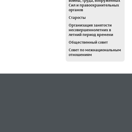
войны, труда, Вооруженных
Сил и правоохранительных
органов
Старосты
Организация занятости
несовершеннолетних в
летний период времени
Общественный совет
Совет по межнациональным
отношениям