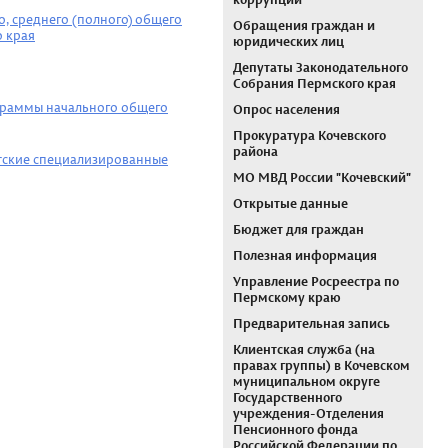
коррупции
, среднего (полного) общего
Обращения граждан и
о края
юридических лиц
Депутаты Законодательного
Собрания Пермского края
ограммы начального общего
Опрос населения
Прокуратура Кочевского
района
етские специализированные
МО МВД России "Кочевский"
Открытые данные
Бюджет для граждан
Полезная информация
Управление Росреестра по
Пермскому краю
Предварительная запись
Клиентская служба (на
правах группы) в Кочевском
муниципальном округе
Государственного
учреждения-Отделения
Пенсионного фонда
Российской Федерации по