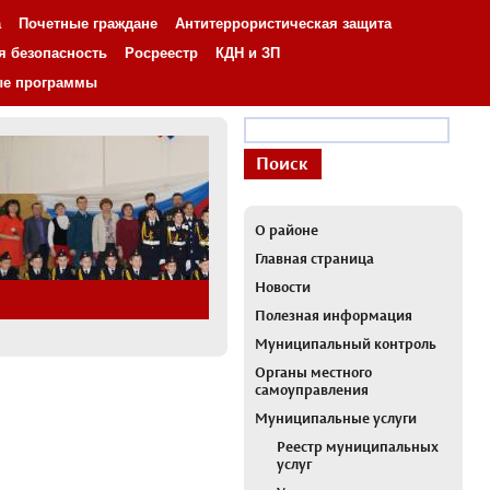
а
Почетные граждане
Антитеррористическая защита
я безопасность
Росреестр
КДН и ЗП
ые программы
О районе
Главная страница
Новости
Полезная информация
Муниципальный контроль
Органы местного
самоуправления
Муниципальные услуги
Реестр муниципальных
услуг