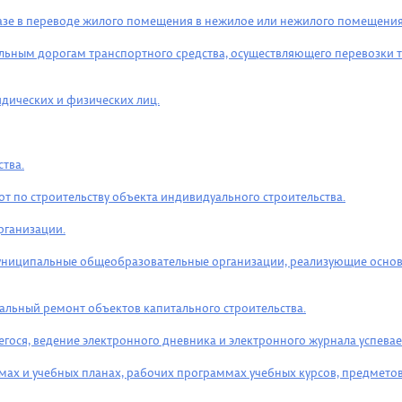
казе в переводе жилого помещения в нежилое или нежилого помещени
льным дорогам транспортного средства, осуществляющего перевозки т
дических и физических лиц.
тва.
от по строительству объекта индивидуального строительства.
рганизации.
в муниципальные общеобразовательные организации, реализующие осн
тальный ремонт объектов капитального строительства.
ося, ведение электронного дневника и электронного журнала успева
ах и учебных планах, рабочих программах учебных курсов, предметов