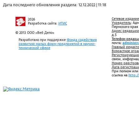
Дата последнего обновления раздела: 12.12.2022 | 11:18
Сетевое издание
2026
Учредитель
: Ад
Разработка сайта:
ИТИС
Пермского края
Адрес редакции
© 2013 ООО «Веб Депо»
д.5
Телефон редакц
Разработано при поддержке
Фонда содействия
почта:
administr
развитию малых форм предприятий в научно-
Главный редакто
технической сфере
Возрастное огра
Регистрирующий
связи, информа
Номер реестров
Дата регистрац
При полном или
ссылка на
http:/