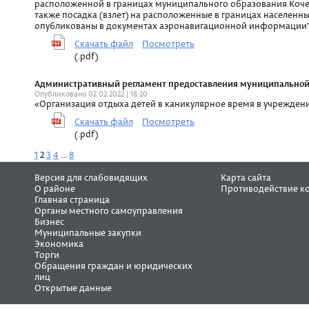
расположенной в границах муниципального образования Коче
также посадка (взлет) на расположенные в границах населенн
опубликованы в документах аэронавигационной информации
Скачать файл
Посмотреть
(.pdf)
Административный регламент предоставления муниципальной ус
Опубликовано 02.02.2022 | 18:20
«Организация отдыха детей в каникулярное время в учрежден
Скачать файл
Посмотреть
(.pdf)
1
2
3
4
...
8
Версия для слабовидящих
Карта сайта
О районе
Противодействие к
Главная страница
Органы местного самоуправления
Бизнес
Муниципальные закупки
Экономика
Торги
Обращения граждан и юридических
лиц
Открытые данные