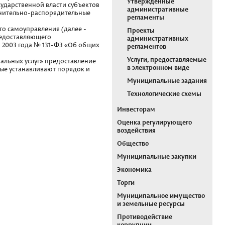
Утвержденные
ударственной власти субъектов
административные
лнительно-распорядительные
регламенты
о самоуправления (далее -
Проекты
редоставляющего
административных
я 2003 года № 131-ФЗ «Об общих
регламентов
Услуги, предоставляемые
альных услуг» предоставление
в электронном виде
ые устанавливают порядок и
Муниципальные задания
Технологические схемы
Инвесторам
Оценка регулирующего
воздействия
Общество
Муниципальные закупки
Экономика
Торги
Муниципальное имущество
и земельные ресурсы
Противодействие