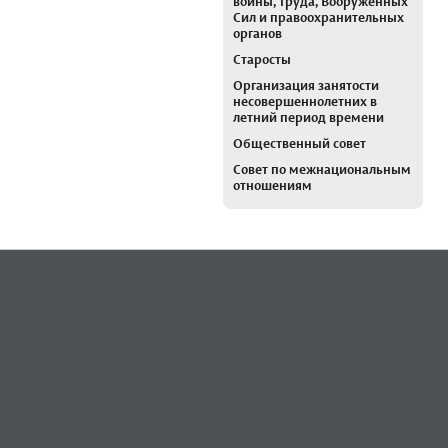
войны, труда, Вооруженных
Сил и правоохранительных
органов
Старосты
Организация занятости
несовершеннолетних в
летний период времени
Общественный совет
Совет по межнациональным
отношениям