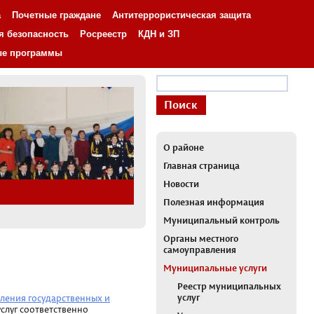
а
Почетные граждане
Антитеррористическая защита
я безопасность
Росреестр
КДН и ЗП
ые программы
О районе
Главная страница
Новости
Полезная информация
Муниципальный контроль
Органы местного
самоуправления
Муниципальные услуги
Реестр муниципальных
услуг
вления государственных и
слуг соответственно