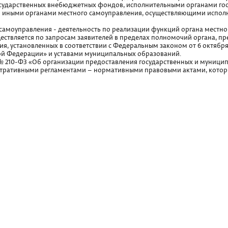
сударственных внебюджетных фондов, исполнительными органами гос
и иными органами местного самоуправления, осуществляющими испо
моуправления - деятельность по реализации функций органа местног
ществляется по запросам заявителей в пределах полномочий органа, п
я, установленных в соответствии с Федеральным законом от 6 октябр
ой Федерации» и уставами муниципальных образований.
№ 210-ФЗ «Об организации предоставления государственных и муницип
истративными регламентами – нормативными правовыми актами, котор