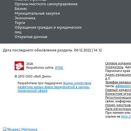
Органы местного самоуправления
Бизнес
Муниципальные закупки
Экономика
Торги
Обращения граждан и юридических
лиц
Открытые данные
Дата последнего обновления раздела: 06.12.2022 | 14:12
Сетевое издание
2026
Учредитель
: Ад
Разработка сайта:
ИТИС
Пермского края
Адрес редакции
© 2013 ООО «Веб Депо»
д.5
Телефон редакц
Разработано при поддержке
Фонда содействия
почта:
administr
развитию малых форм предприятий в научно-
Главный редакто
технической сфере
Возрастное огра
Регистрирующий
связи, информа
Номер реестров
Дата регистрац
При полном или
ссылка на
http:/