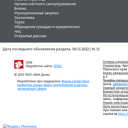
Органы местного самоуправления
Бизнес
Муниципальные закупки
Экономика
Торги
Обращения граждан и юридических
лиц
Открытые данные
Дата последнего обновления раздела: 06.12.2022 | 14:12
Сетевое издание
2026
Учредитель
: Ад
Разработка сайта:
ИТИС
Пермского края
Адрес редакции
© 2013 ООО «Веб Депо»
д.5
Телефон редакц
Разработано при поддержке
Фонда содействия
почта:
administr
развитию малых форм предприятий в научно-
Главный редакто
технической сфере
Возрастное огра
Регистрирующий
связи, информа
Номер реестров
Дата регистрац
При полном или
ссылка на
http:/